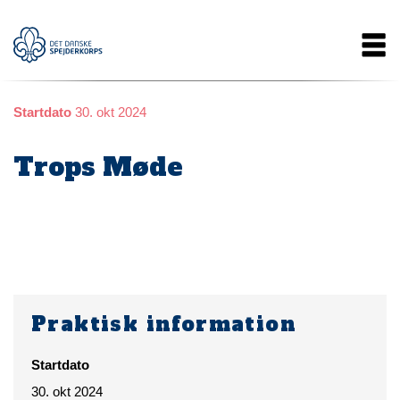
Gå
Main
til
hovedindhold
navigation
Startdato
30. okt 2024
Trops Møde
Praktisk information
Startdato
30. okt 2024