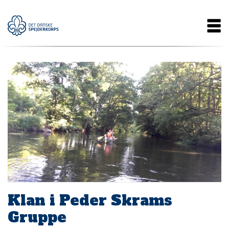
Gå
Main
til
hovedindhold
navigation
Klan i Peder Skrams
Gruppe