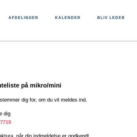
AFDELINGER
KALENDER
BLIV LEDER
nteliste på mikro/mini
stemmer dig for, om du vil meldes ind.
e dig
/7719
ktura, når din indmeldelse er godkendt.