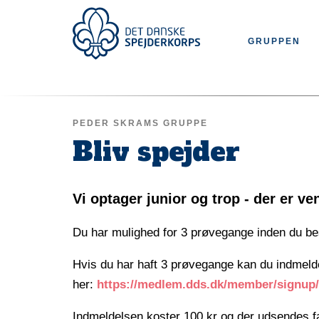
Gå
til
Top
hovedindhold
Main
GRUPPEN
menu
navigation
PEDER SKRAMS GRUPPE
Bliv spejder
Vi optager junior og trop - der er ve
Du har mulighed for 3 prøvegange inden du be
Hvis du har haft 3 prøvegange kan du indmeld
her:
https://medlem.dds.dk/member/signup
Indmeldelsen koster 100 kr og der udsendes fa